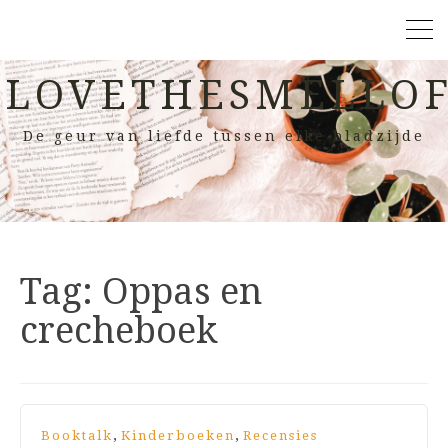
LOVETHESMELLOF
De geur van liefde tussen elke bladzijde
Tag:
Oppas en
crecheboek
,
,
Booktalk
Kinderboeken
Recensies