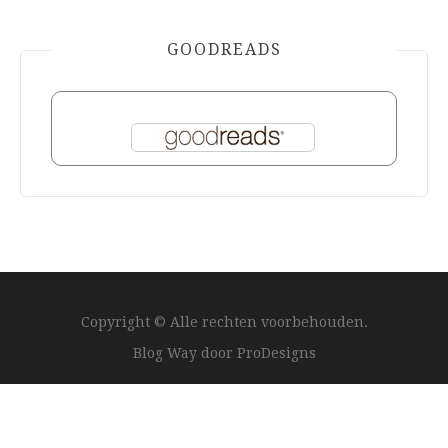
GOODREADS
Copyright © Alle rechten voorbehouden.
Blog Way door
ProDesigns