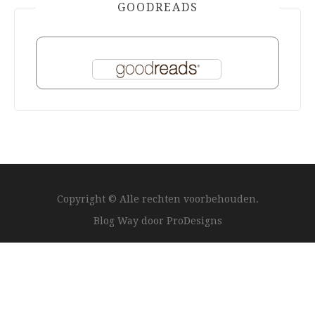
GOODREADS
Copyright © Alle rechten voorbehouden.
Blog Way door
ProDesigns