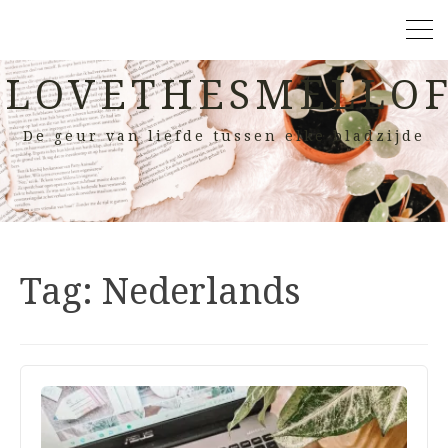
LOVETHESMELLOF
De geur van liefde tussen elke bladzijde
Tag:
Nederlands