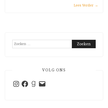
Lees Verder
→
Zoeken
naar:
VOLG ONS
Instagram
Facebook
Goodreads
E-
mail