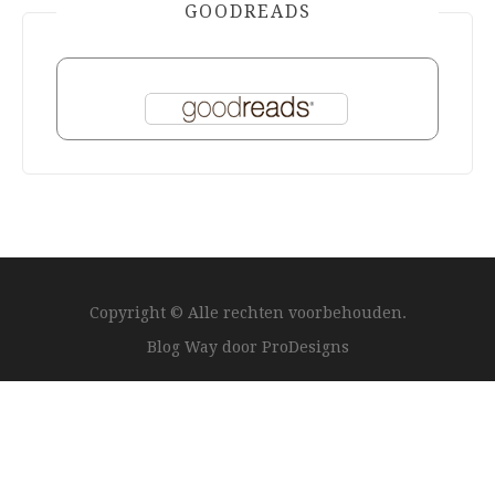
GOODREADS
Copyright © Alle rechten voorbehouden.
Blog Way door
ProDesigns