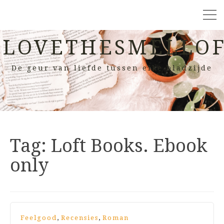
LOVETHESMELLOF
De geur van liefde tussen elke bladzijde
Tag:
Loft Books. Ebook
only
,
,
Feelgood
Recensies
Roman