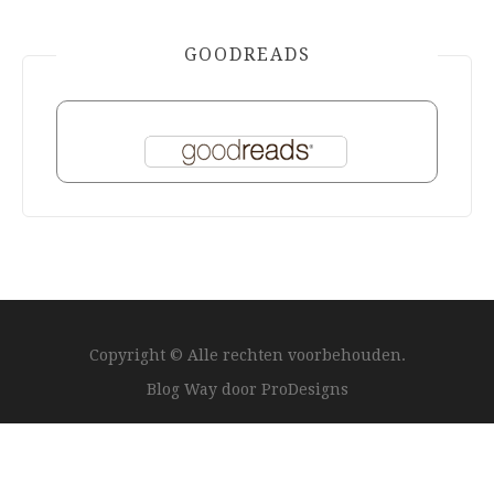
GOODREADS
Copyright © Alle rechten voorbehouden.
Blog Way door
ProDesigns