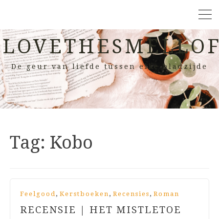
LOVETHESMELLOF
De geur van liefde tussen elke bladzijde
Tag:
Kobo
,
,
,
Feelgood
Kerstboeken
Recensies
Roman
RECENSIE | HET MISTLETOE