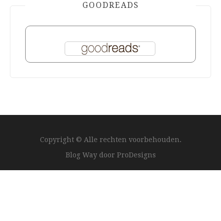
GOODREADS
Copyright © Alle rechten voorbehouden.
Blog Way door
ProDesigns