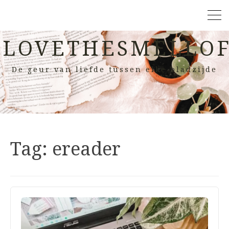
LOVETHESMELLOF
De geur van liefde tussen elke bladzijde
Tag:
ereader