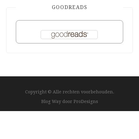
GOODREADS
Copyright © Alle rechten voorbehouden.
Blog Way door
ProDesigns