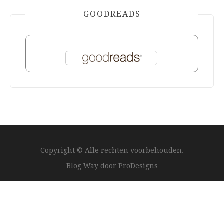
GOODREADS
Copyright © Alle rechten voorbehouden.
Blog Way door
ProDesigns