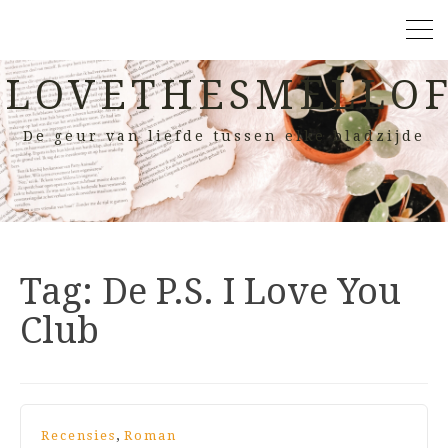
LOVETHESMELLOF
De geur van liefde tussen elke bladzijde
Tag:
De P.S. I Love You
Club
,
Recensies
Roman