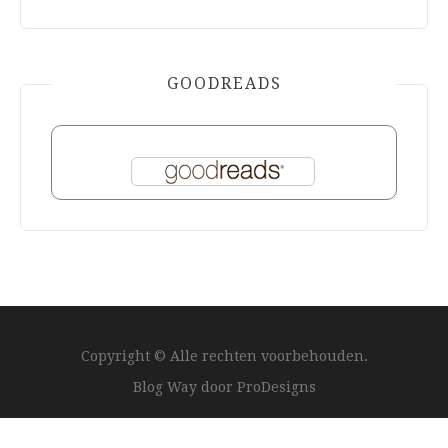
GOODREADS
Copyright © Alle rechten voorbehouden.
Blog Way door
ProDesigns