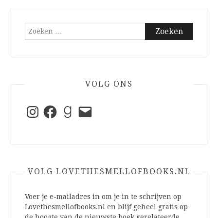
Zoeken
naar:
VOLG ONS
Instagram
Facebook
Goodreads
E-
mail
VOLG LOVETHESMELLOFBOOKS.NL
Voer je e-mailadres in om je in te schrijven op
Lovethesmellofbooks.nl en blijf geheel gratis op
de hoogte van de nieuwste boek gerelateerde