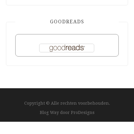
GOODREADS
Copyright © Alle rechten voorbehouden.
Blog Way door
ProDesigns