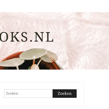
OKS.NL
Zoeken
naar: