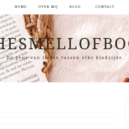
HOME
OVER MIJ
BLOG
CONTACT
HESMELLOFBO
De geur van liefde tussen elke bladzijde