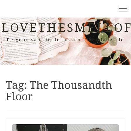
LOVETHESMELLOF
De geur van liefde tussen elke bladzijde
Tag:
The Thousandth
Floor