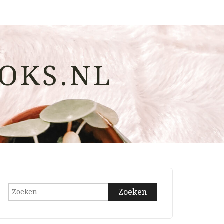
OKS.NL
Zoeken
naar: