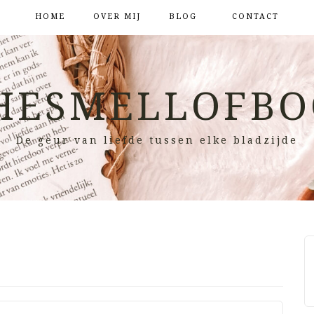
HOME
OVER MIJ
BLOG
CONTACT
HESMELLOFBO
De geur van liefde tussen elke bladzijde