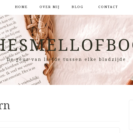
HOME
OVER MIJ
BLOG
CONTACT
HESMELLOFBO
De geur van liefde tussen elke bladzijde
rn