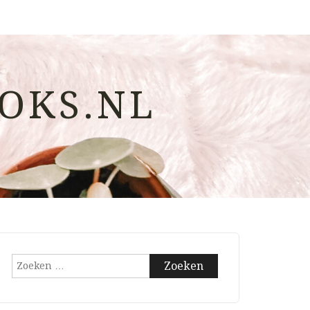
OKS.NL
Zoeken
naar: