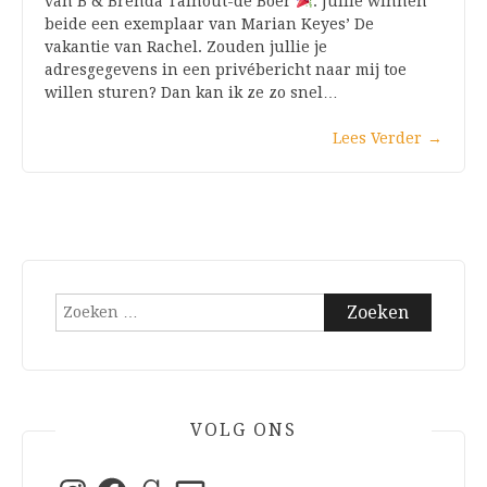
van B & Brenda Talhout-de Boer
. Jullie winnen
beide een exemplaar van Marian Keyes’ De
vakantie van Rachel. Zouden jullie je
adresgegevens in een privébericht naar mij toe
willen sturen? Dan kan ik ze zo snel…
Lees Verder
→
Zoeken
naar:
VOLG ONS
Instagram
Facebook
Goodreads
E-