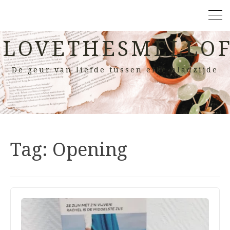
LOVETHESMELLOF
De geur van liefde tussen elke bladzijde
Tag:
Opening