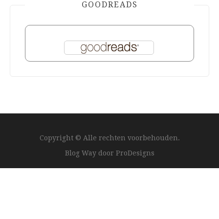
GOODREADS
Copyright © Alle rechten voorbehouden.
Blog Way door
ProDesigns