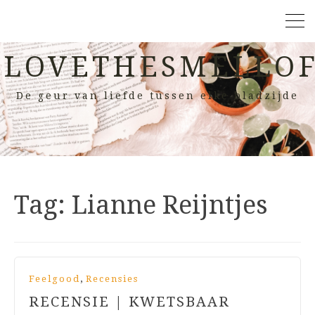
LOVETHESMELLOF
De geur van liefde tussen elke bladzijde
Tag:
Lianne Reijntjes
,
Feelgood
Recensies
RECENSIE | KWETSBAAR