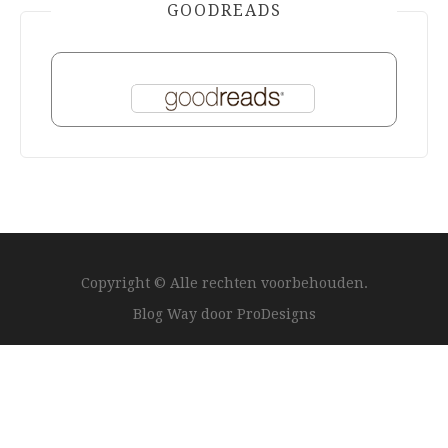
GOODREADS
Copyright © Alle rechten voorbehouden.
Blog Way door
ProDesigns