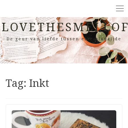
LOVETHESMELLOF
De geur van liefde tussen elke bladzijde
Tag:
Inkt