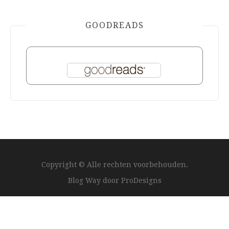
GOODREADS
Copyright © Alle rechten voorbehouden.
Blog Way door
ProDesigns