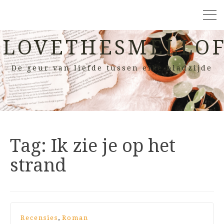
LOVETHESMELLOF
De geur van liefde tussen elke bladzijde
Tag:
Ik zie je op het
strand
,
Recensies
Roman