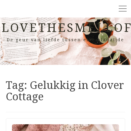
LOVETHESMELLOF
De geur van liefde tussen elke bladzijde
Tag:
Gelukkig in Clover
Cottage