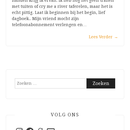
handen krijg ik ervan. Ik heb nog net geen tranen
met tuiten of cry me a river taferelen, maar het is
echt pittig. Laat ik beginnen bij het begin, lief
dagboek.. Mijn vriend mocht zijn
telefoonabonnement verlengen en…
Lees Verder
→
Zoeken
naar:
VOLG ONS
Instagram
Facebook
Goodreads
E-