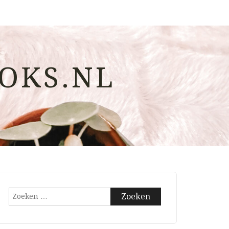
OKS.NL
Zoeken
naar: