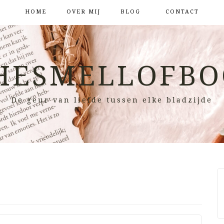
HOME
OVER MIJ
BLOG
CONTACT
HESMELLOFBO
De geur van liefde tussen elke bladzijde