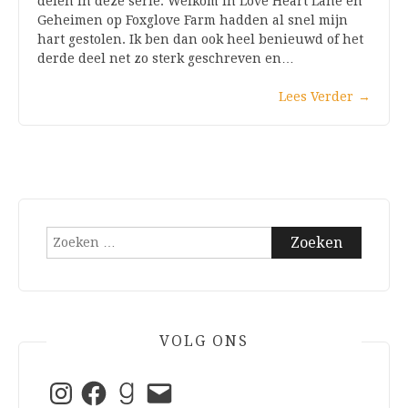
delen in deze serie: Welkom in Love Heart Lane en
Geheimen op Foxglove Farm hadden al snel mijn
hart gestolen. Ik ben dan ook heel benieuwd of het
derde deel net zo sterk geschreven en…
Lees Verder
→
Zoeken
naar:
VOLG ONS
Instagram
Facebook
Goodreads
E-
mail