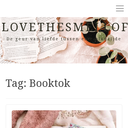
LOVETHESMELLOF
De geur van liefde tussen elke bladzijde
Tag:
Booktok