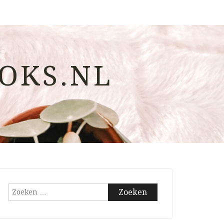
OKS.NL
Zoeken
naar: