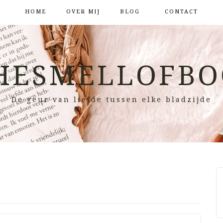
HOME
OVER MIJ
BLOG
CONTACT
HESMELLOFBO
De geur van liefde tussen elke bladzijde