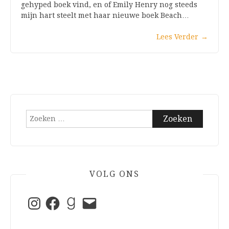
gehyped boek vind, en of Emily Henry nog steeds
mijn hart steelt met haar nieuwe boek Beach…
Lees Verder
→
Zoeken
naar:
VOLG ONS
Instagram
Facebook
Goodreads
E-
mail