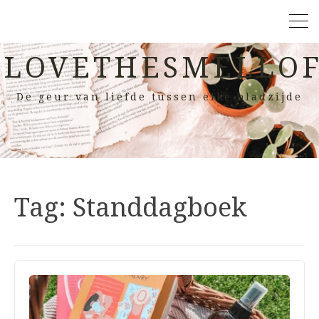
LOVETHESMELLOF
De geur van liefde tussen elke bladzijde
Tag:
Standdagboek